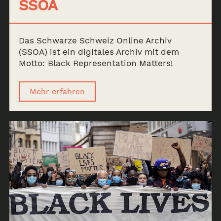
SSOA
Das Schwarze Schweiz Online Archiv
(SSOA) ist ein digitales Archiv mit dem
Motto: Black Representation Matters!
Archiv
Mehr erfahren
News & Events
SSOA
Memorial
de
en
fr