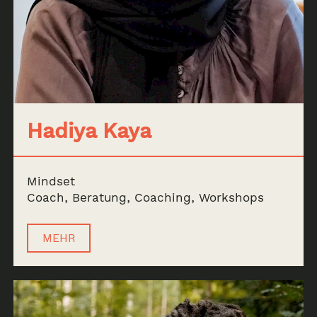
Archiv
Hadiya Kaya
News & Events
SSOA
Mindset
Coach, Beratung, Coaching, Workshops
Memorial
MEHR
de
en
fr