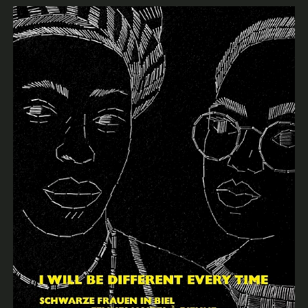
Memorial
de
en
fr