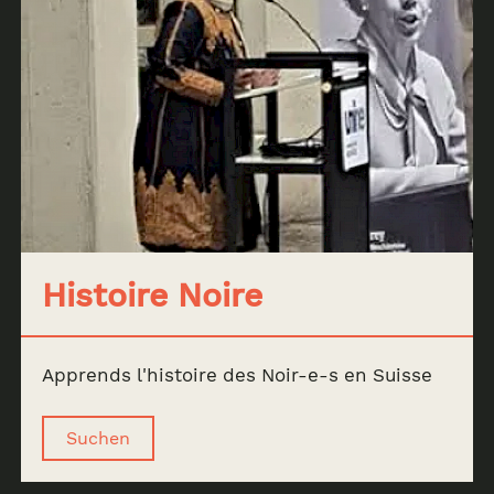
Histoire Noire
Archive
Apprends l'histoire des Noir-e-s en Suisse
News & Events
Suchen
AOSN