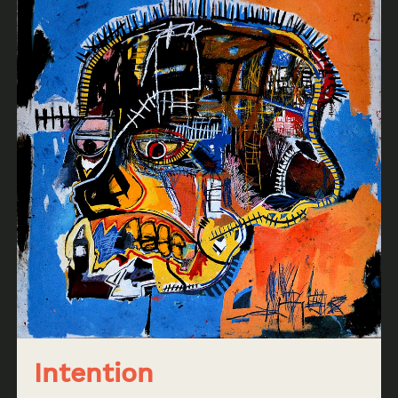
Archive
News & Events
AOSN
Memorial
Intention